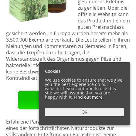
gesünderes Erlebnis
zu genießen. Über die
offizielle Website kann
das Produkt mit einem
guten Preisnachlass
gesichert werden. In Europa wurden bereits mehr als
3.500.000 Exemplare verkauft. Die Leute teilen in ihren
Meinungen und Kommentaren zu Nemanex in Foren,
dass die Tropfen dazu beitragen, die
Widerstandskraft des Organismus gegen Pilze und
bakterielle Infektionen wiederherzustellen. Es gibt
keine Beschwerden über Nebenwirkungen oder
Cookies
Kontraindikationen in den Erfahrungsberichten.
We use cookies to ensure that we give
you the best experience on our
website. If you continue to use this
site we will assume that you are
happy with it.
Find out more.
OFFIZIELLE WEBSITE HIER
OK
Erfahrene Parasitologen bestätigen, dass Nemanex
eines der fortschrittlichsten Naturprodukte zur
vollständigen Entgiftung von Parasiten ist. Seine