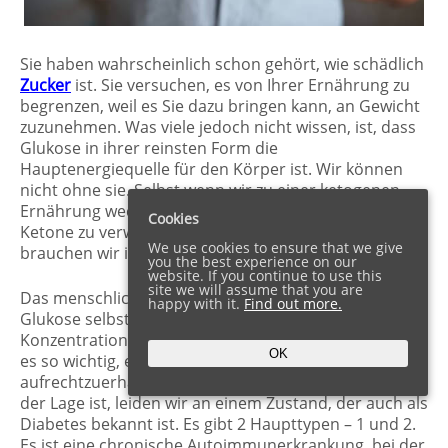
Sie haben wahrscheinlich schon gehört, wie schädlich
Zucker
ist. Sie versuchen, es von Ihrer Ernährung zu
begrenzen, weil es Sie dazu bringen kann, an Gewicht
zuzunehmen. Was viele jedoch nicht wissen, ist, dass
Glukose in ihrer reinsten Form die
Hauptenergiequelle für den Körper ist. Wir können
nicht ohne sie. Selbst wenn wir zu einer ketogenen
Ernährung wechseln, die den Körper dazu anregt,
Cookies
Ketone zu verwenden, um normal zu funktionieren,
We use cookies to ensure that we give
brauchen wir immer noch Kohlenhydrate.
you the best experience on our
website. If you continue to use this
site we will assume that you are
Das menschliche Gehirn ist sogar in der Lage,
happy with it.
Find out more.
Glukose selbst zu produzieren, wenn ihre
Konzentration im Körper unter 25 % fällt. Deshalb ist
OK
es so wichtig, einen normalen Blutzuckerspiegel
aufrechtzuerhalten. Wenn unser Körper dazu nicht in
der Lage ist, leiden wir an einem Zustand, der auch als
Diabetes bekannt ist. Es gibt 2 Haupttypen – 1 und 2.
Es ist eine chronische Autoimmunerkrankung, bei der