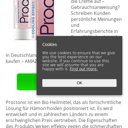
die Creme auf –
Gebrauchsanweisung?
Schreiben Kunden
persönliche Meinungen
und
Erfahrungsberichte in
Foren? Wie hoch ist der
Preis von Proctonic
Cookies
gegen Hämorrhoiden
We use cookies to ensure that we give
in Deutschland und Österreich und wo kann man es
you the best experience on our
kaufen – AMAZON?
website. If you continue to use this
site we will assume that you are
happy with it.
Find out more.
OFFIZIELLE WEBSITE HIER
OK
Proctonic ist ein Bio-Heilmittel, das als fortschrittliche
Lösung für Hämorrhoiden positioniert ist. Es wird
entwickelt und in zahlreichen Ländern zu einem
erschwinglichen Preis vertrieben. Die Eigenschaften
des Produkts wirken effektiv gegen die schmerzhaften